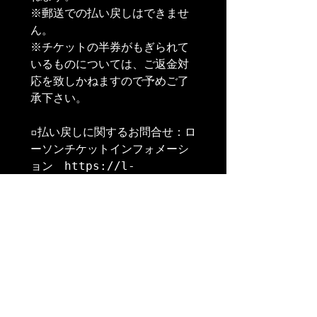
※郵送での払い戻しはできませ
ん。

※チケットの半券がもぎられて
いるものについては、ご返金対
応を致しかねますので予めご了
承下さい。

▫️払い戻しに関するお問合せ：ロ
ーソンチケットインフォメーシ
ョン　https://l-
tike.com/contact/　

※カスタマーセンターでの電話
によるお問い合わせの受付を休
止している場合がございます。

お問い合わせにつきましては、
メールにてお受けしております
が、お問い合わせが殺到し、大
変混み合っておりまして、返信