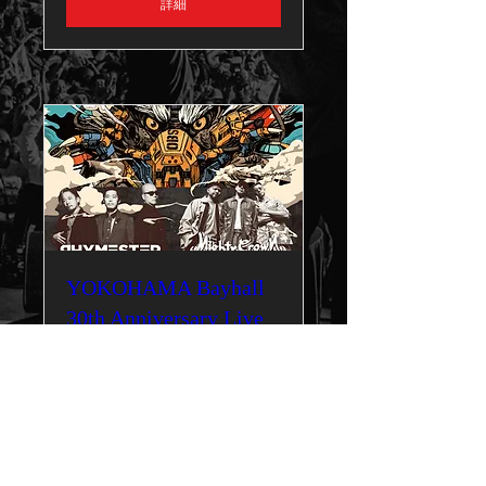
詳細
YOKOHAMA Bayhall
30th Anniversary Live
"RHYMESTER ×
MIGHTY CROWN "
9月12日(土)
詳細