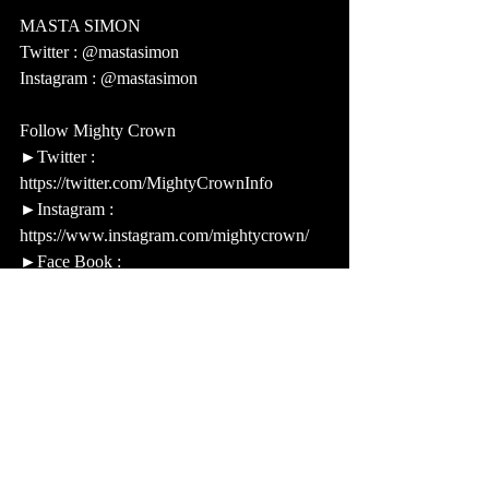
MASTA SIMON 
Twitter : @mastasimon 
Instagram : @mastasimon  
Follow Mighty Crown  
►Twitter : 
https://twitter.com/MightyCrownInfo 
►Instagram : 
https://www.instagram.com/mightycrown/ 
►Face Book : 
https://www.facebook.com/mightycrownfan/
►Sound Cloud : 
https://soundcloud.com/mightycrownofficial