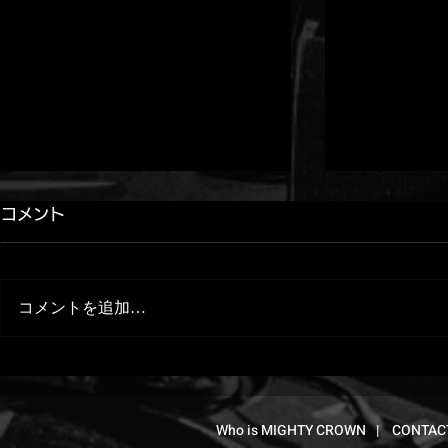
コメント
コメントを追加…
YouTube更新！[ MASTA
【RHYMES
SIMON × DJ KAORI ] ブッ
CROWN】 
Who is MIGHTY CROWN
|
CONTAC
ダブランドとの青春時代・ジ
YOKOHAM