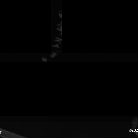
TER × MIGHTY
SAMI-Tがプロデュースす
2マン |
新曲「TIME Feat. 横山剣
©202
T
A BAYHALL
(CRAZY KEN