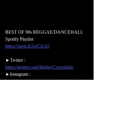
BEST OF 90s REGGAE/DANCEHALL  
Spotify Playlist
https://spoti.fi/2wCiUa5
►Twitter : 
https://twitter.com/MightyCrownInfo 
►Instagram : 
https://www.instagram.com/mightycrown/ 
►Face Book : 
https://www.facebook.com/mightycrownfan/
►Sound Cloud : 
https://soundcloud.com/mightycrownofficial