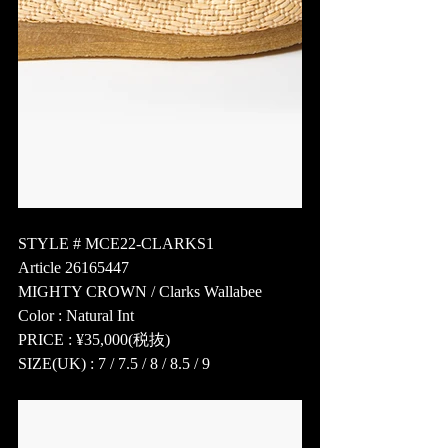
STYLE # MCE22-CLARKS1
Article 26165447
MIGHTY CROWN / Clarks Wallabee  
Color : Natural Int
PRICE : ¥35,000(税抜)
SIZE(UK) : 7 / 7.5 / 8 / 8.5 / 9 