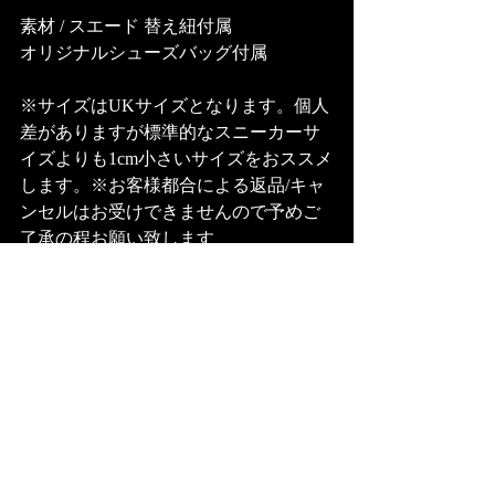
素材 / スエード 替え紐付属
オリジナルシューズバッグ付属
※サイズはUKサイズとなります。個人
差がありますが標準的なスニーカーサ
イズよりも1cm小さいサイズをおススメ
します。※お客様都合による返品/キャ
ンセルはお受けできませんので予めご
了承の程お願い致します
数量限定のアイテムとなる為、ぜひお
早めにご利用ください
販売日 2022年12月3日(土) AM10:00〜
■販売サイト
Mighty Crown Premium Shop
https://mcepremiumshop.stores.jp/