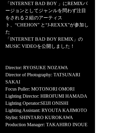
「INTERNET BAD BOY 」にREMIXバ
ージョンとしてジャンルを問わず注目
をされる２組のアーティス
ト、“CHEHON” と“J-REXXX”が参加し
た
「INTERNET BAD BOY REMIX」の
MUSIC VIDEOを公開しました！
Director: RYOSUKE NOZAWA 
Director of Photography: TATSUNARI 
SAKAI 
Focus Puller: MOTONORI OMORI 
Lighting Director: HIROFUMI HAMADA 
Lighting Operator:SEIJI ONISHI 
Lighting Assistant: RYOUTA KAJIMOTO  
Stylist: SHINTARO KUROKAWA 
Production Manager: TAKAHIRO INOUE 