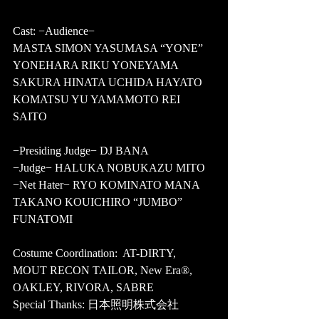
Cast: −Audience− 
MASTA SIMON YASUMASA “YONE” 
YONEHARA RIKU YONEYAMA 
SAKURA HINATA UCHIDA HAYATO 
KOMATSU YU YAMAMOTO REI 
SAITO  
−Presiding Judge− DJ BANA  
−Judge− HALUKA NOBUKAZU MITO  
−Net Hater− RYO KOMINATO MANA 
TAKANO KOUICHIRO “JUMBO” 
FUNATOMI 
Costume Coordination:  AT-DIRTY, 
MOUT RECON TAILOR, New Era®, 
OAKLEY, RIVORA, SABRE 
Special Thanks: 日本照明株式会社