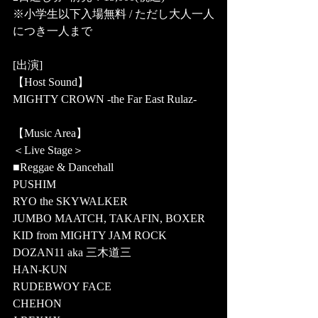
※小学生以下入場無料 / ただし大人一人
につき一人まで
[出演]
【Host Sound】
MIGHTY CROWN -the Far East Rulaz-
【Music Area】
＜Live Stage＞
■Reggae & Dancehall
PUSHIM
RYO the SKYWALKER
JUMBO MAATCH, TAKAFIN, BOXER 
KID from MIGHTY JAM ROCK
DOZAN11 aka 三木道三
HAN-KUN
RUDEBWOY FACE
CHEHON