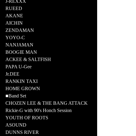
J-REXXX
RUEED
AKANE
AICHIN
ZENDAMAN
YOYO-C
NANJAMAN
BOOGIE MAN
ACKEE & SALTFISH
PAPA U-Gee
Jr.DEE
RANKIN TAXI
HOME GROWN
■Band Set
CHOZEN LEE & THE BANG ATTACK
Rickie-G with 90's Honch Session　
YOUTH OF ROOTS
ASOUND
DUNNS RIVER　