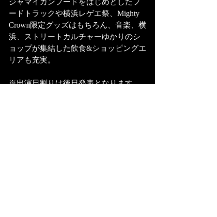
ジャマイカンフードをはじめとしたフ
ードトラックや横浜レゲエ祭、Mighty 
Crown限定グッズはもちろん、音楽、横
浜、ストリートカルチャーゆかりのシ
ョップが集結した飲食&ショッピングエ
リアも充実。
※出演日割りは後日発表となります。
両日ともにMighty Crownは出演いたし
ます。 
[オフィシャルサイト] 
http://yokohamareggaesai.com
[お問い合せ]				
KMミュージック 045-201-9999 (月・
水・金(祝日除く)11時〜13時) 		