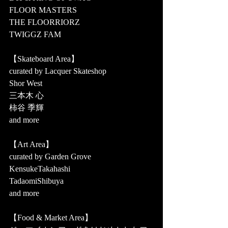
FLOOR MASTERS
THE FLOORRIORZ
TWIGGZ FAM
【Skateboard Area】
curated by Lacquer Skateshop
Shor West
三本木 心
柿谷 季輝
and more
【Art Area】
curated by Garden Grove
KensukeTakahashi
TadaomiShibuya
and more
【Food & Market Area】