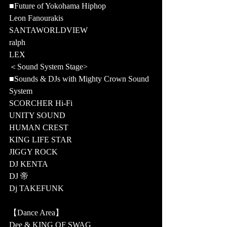
■Future of Yokohama Hiphop
Leon Fanourakis
SANTAWORLDVIEW
ralph
LEX
＜Sound System Stage>
■Sounds & DJs with Mighty Crown Sound 
System
SCORCHER Hi-Fi
UNITY SOUND
HUMAN CREST
KING LIFE STAR
JIGGY ROCK
DJ KENTA
DJ 帝
Dj TAKEFUNK
【Dance Area】
Dee & KING OF SWAG