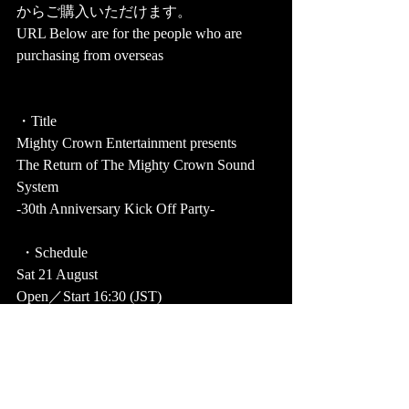
からご購入いただけます。
URL Below are for the people who are 
purchasing from overseas 
・Title
Mighty Crown Entertainment presents
The Return of The Mighty Crown Sound 
System 
-30th Anniversary Kick Off Party- 
 ・Schedule　
Sat 21 August
Open／Start 16:30 (JST) 
*With Archive until Tue 24 Aug , 
21:30(JST)
・Ticket price
viewing ticket　￥2,000(tax included)  