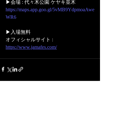
▶︎会場 : 代々木公園 ケヤキ並木
https://maps.app.goo.gl/5vMB9YdpmoaAwe
WR6
▶︎入場無料
オフィシャルサイト : 
https://www.jamafes.com/
最新記事
すべて表示