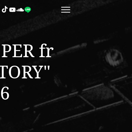
ER fr
TORY"
6