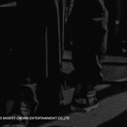
5 MIGHTY CROWN ENTERTAINMENT CO.,LTD