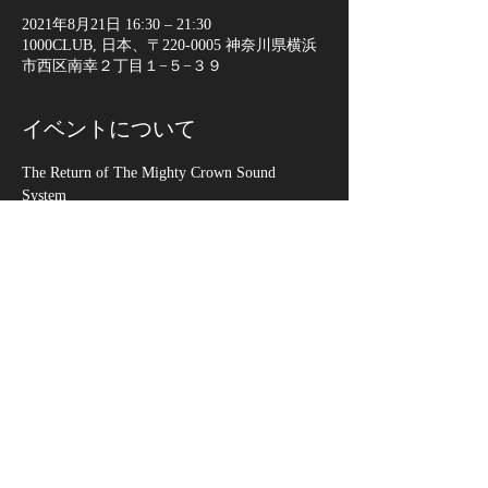
2021年8月21日 16:30 – 21:30
1000CLUB, 日本、〒220-0005 神奈川県横浜
市西区南幸２丁目１−５−３９
イベントについて
The Return of The Mighty Crown Sound 
System 
-30th Anniversary Kick Off Party- 
［出演］
Mighty Crown with Next Level Sound System
［日時］
2021年8月21日(土) Open /  Start 16:30
さらに表示
このイベントをシェア