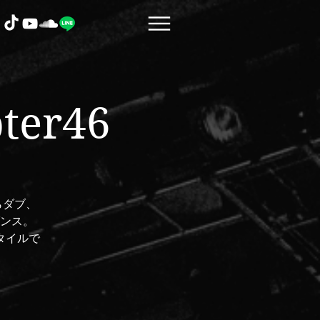
pter46
らダブ、
ンス。
タイルで