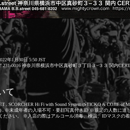
2022年1月30日 5:50 JST
t, 日本、〒231-0016 神奈川県横浜市中区真砂町３丁目３−３３ 関内CERT
いて
EET . SCORCHER Hi Fi with Sound System (STICKO & COJIE of 
2,500 (1D別) . ※未成年者の入場不可・要顔写真付きID ※規定の
ください。 ※入店の際はアルコール消毒、検温、IDマスクの