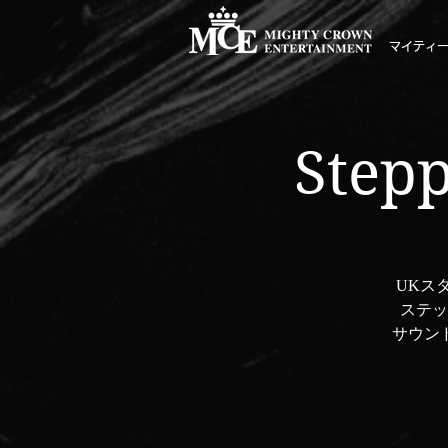
マイティ
Stepp
UKス
ステッ
サウン