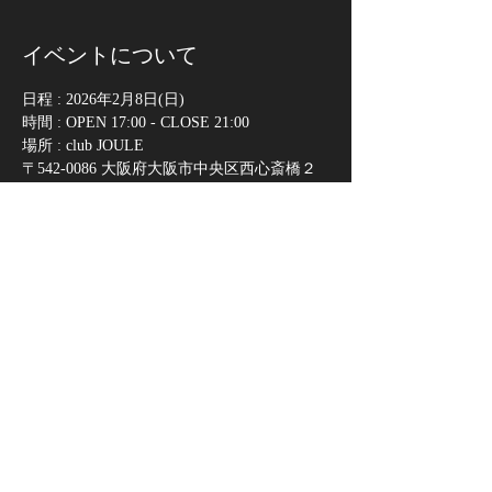
イベントについて
日程 : 2026年2月8日(日)
時間 : OPEN 17:00 - CLOSE 21:00
場所 : club JOULE
〒542-0086 大阪府大阪市中央区西心斎橋２
丁目１１−７ 南炭屋町ビル 
チケット料金
前売 オールスタンディング ¥8000(税込) 1D
代別
さらに表示
このイベントをシェア