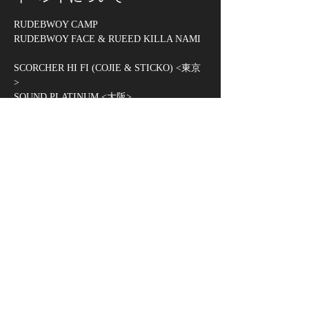
RUDEBWOY CAMP 
RUDEBWOY FACE & RUEED KILLA NAMI 
SCORCHER HI FI (COJIE & STICKO) <東京
> 
SOUND PLATINUM <大阪> ️
東京 2025年5月23日(金) 
代官山 SPACE ODD 
さらに表示
このイベントをシェア