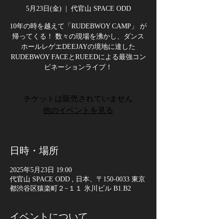
5月23日(金)
  |  
代官山 SPACE ODD
10年の時を越えて「RUDEBWOY CAMP」 が
帰ってくる！ 数々の現場を沸かし、ダンス
ホールレゲエDEEJAYの境地に達した
RUDEBWOY FACEとRUEEDによる最強コン
ビネーションライブ！
チケットは販売されていません
他のイベントを見る
日時・場所
2025年5月23日 19:00
代官山 SPACE ODD , 日本、〒150-0033 東京
都渋谷区猿楽町２−１１ 氷川ビル B1.B2
イベントについて