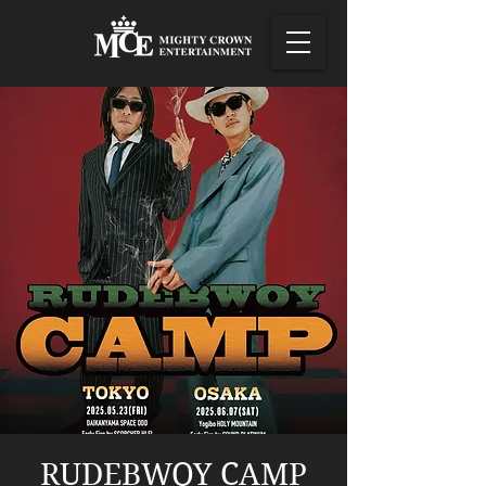
RUDEBWOY CAMP