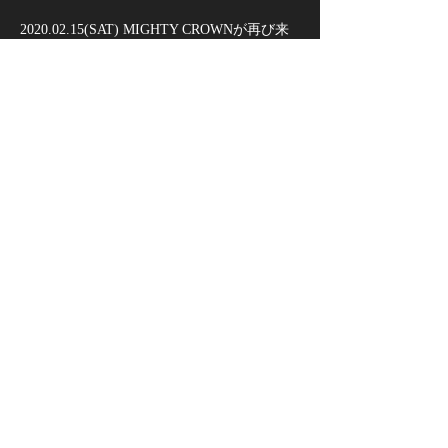
2020.02.15(SAT) MIGHTY CROWNが再び来
札!!世界を舞台に
数々のタイトルを獲得し続けるチャンピオン
サウンドが、1年ぶりに登場!! 
今年はRIVIERAとaddictの2店同時催決定!! コ
ンセプトの異なる２つのステージで
MIGHTY CROWNの魅力を120%体感してく
RIVIERAはMIGHTY CROWNのプレイと、
DANCEHALLとHIPHOPの注目のアーティス
トによる
さらに表示
このイベントをシェア