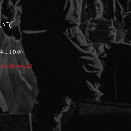
いて
（共に１D別）
.io/e/rickeytour26