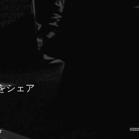
をシェア
©202
T