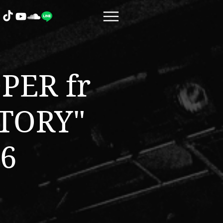
ER fr
TORY"
6