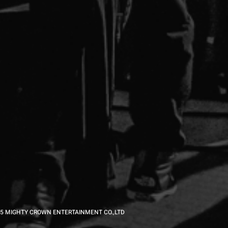
5 MIGHTY CROWN ENTERTAINMENT CO.,LTD