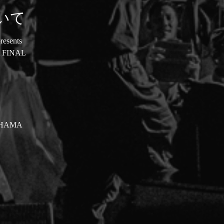
いて
resents
 FINAL
OHAMA