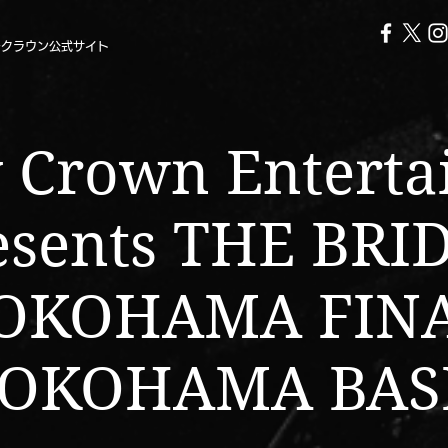
ークラウン公式サイト
 Crown Entert
esents THE BRI
OKOHAMA FIN
OKOHAMA BA