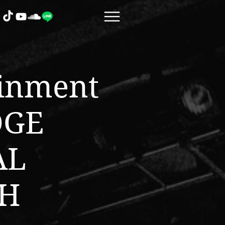
ainment
DGE
AL
SH