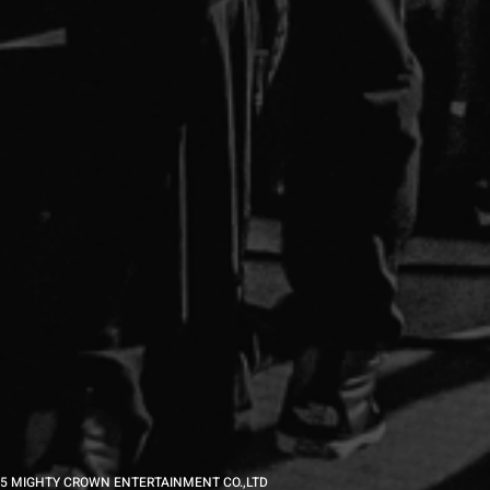
5 MIGHTY CROWN ENTERTAINMENT CO.,LTD