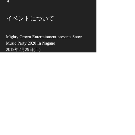
４
イベントについて
Mighty Crown Entertainment presents Snow 
Music Party 2020 In Nagano
2019年2月29日(土) 
開場 PM 20:00 終演予定 AM 24:00
■会場 X-JAM 高井富士内
レストテラス ウィ
ンズ
■出演 Mighty Crown /  Chozen Lee /  Naossan 
/  DJ Yuko  /  Riot Sound System
さらに表示
このイベントをシェア