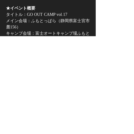
★イベント概要
タイトル：GO OUT CAMP vol.17
メイン会場：ふもとっぱら（静岡県富士宮市
麓156）
キャンプ会場：富士オートキャンプ場ふもと
村（静岡県富士宮市麓174-1）
日程：2022年4月22日（金）・23日（土）・
24日（日）
主催：GO OUT CAMP 実行委員会
さらに表示
このイベントをシェア