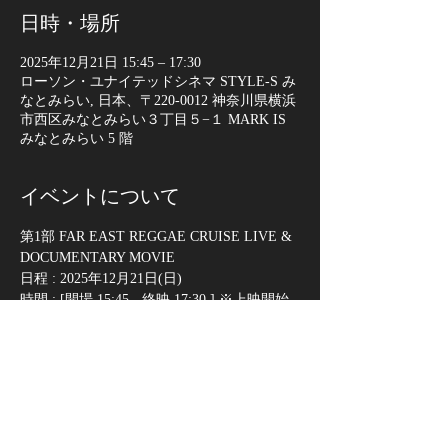
日時・場所
2025年12月21日 15:45 – 17:30
ローソン・ユナイテッドシネマ STYLE-S み
なとみらい, 日本、〒220-0012 神奈川県横浜
市西区みなとみらい３丁目５−１ MARK IS
みなとみらい 5 階
イベントについて
第1部 FAR EAST REGGAE CRUISE LIVE & 
DOCUMENTARY MOVIE
日程 : 2025年12月21日(日)
時間 : [開場 15:45 - 終映 17:30 ] ※上映開始 
16:15(予定)
場所 : ローソン・ユナイテッドシネマ 
STYLE-S みなとみらい [12番スクリーン]
〒220-0012 神奈川県横浜市西区みなとみら
い３丁目５−１ MARK IS みなとみらい 5 階
(
https://maps.app.goo.gl/WyiWc5dsdrd72TTM7
)