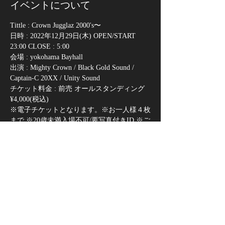
イベントについて
Tittle : Crown Jugglaz 2000's〜
日時 : 2022年12月29日(木) OPEN/START 
23:00 CLOSE : 5:00
会場 : yokohama Bayhall
出演 : Mighty Crown / Black Gold Sound / 
Captain-C 20XX / Unity Sound
チケット料金 : 前売 オールスタンディング 
¥4,000(税込)
※電子チケットとなります。※お一人様４枚
まで ※20歳未満入場不可/要写真付きID ※ご
来場前にオフィシャルサイトにて最新の公演
ガイドラインを必ずご確認ください。※入場
に確認可能なIDは①運転免許証②パスポー
ト③写真付き住民基本台帳④マイナンバーカ
ード⑤在留カードまたは特別永住者証明書
(外国籍の方)のいずれかのみとなります。
さらに表示