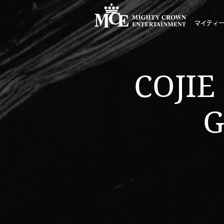
マイティ
COJIE
G