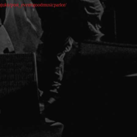
injuku/post_event/goodmusicparlor/