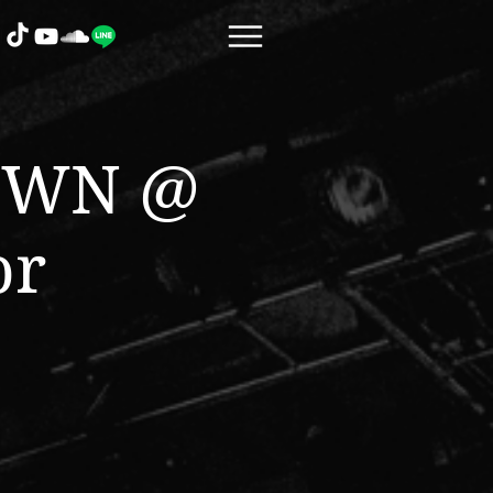
ROWN @
or