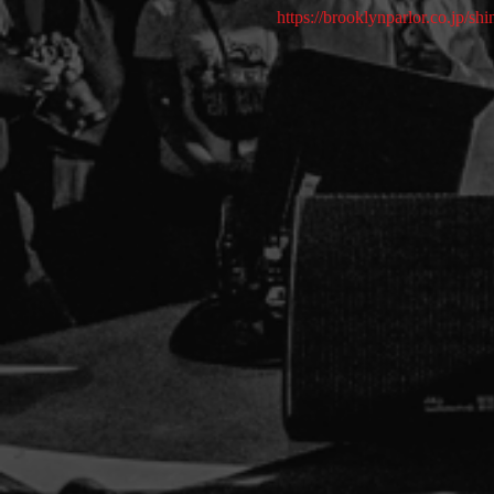
https://brooklynparlor.co.jp/sh