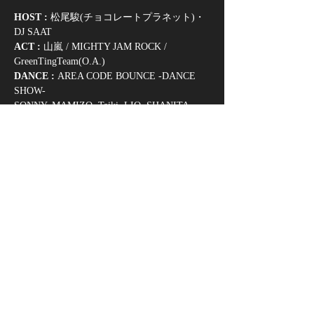
HOST : 
松尾駿(チョコレートプラネット)・
DJ SAAT
ACT : 
山嵐 / MIGHTY JAM ROCK / 
GreenTingTeam(O.A.)
DANCE : 
AREA CODE BOUNCE -DANCE 
SHOW-
SONNY, MAMIZO, Taiki, LIO, SHANITA 
（Y2K THROWBACK）
WATARU（EAST Side / New York）
MAIKI & R!NO（SOUTH Side / Atlanta)
さらに表示
このイベントをシェア