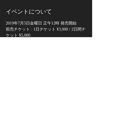
イベントについて
2019年7月5日金曜日 正午12時 発売開始
前売チケット : 1日チケット ¥3,000 / 2日間チ
ケット ¥5,000
■Z-Ticket
https://z-tickets.zaiko.io/
※レゲエZION会員 ¥500円OFF
■Total Info
さらに表示
このイベントをシェア