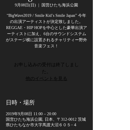
9月08日(日)
  |  
国営ひたち海浜公園
“BigWave2019 / Smile Kid’s Smile Japan” 今年
の出演アーティストが決定致しました。
REGGAE・HIP HOPを中心とした豪華出演ア
ーティストに加え、6台のサウンドシステム
がステージ横に設置されるチャリティー野外
音楽フェス！
お申し込みの受付は終了しまし
た。
他のイベントを見る
日時・場所
2019年9月08日 11:00 – 20:00
国営ひたち海浜公園, 日本、〒312-0012 茨城
県ひたちなか市大字馬渡大沼６０５−４