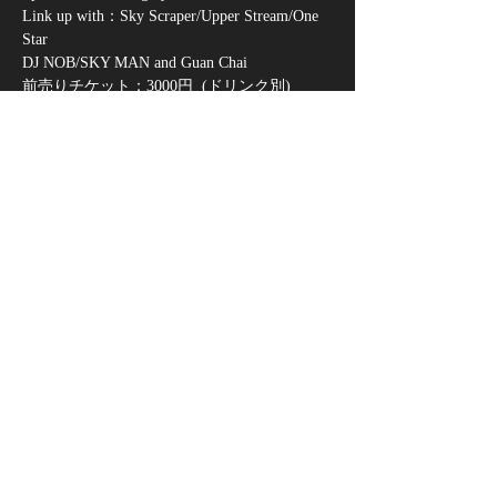
Link up with：Sky Scraper/Upper Stream/One 
Star
DJ NOB/SKY MAN and Guan Chai
前売りチケット：3000円  (ドリンク別)
＊１２０名を超えた時点で入場規制がかかり
ます。お早めにご来場ください。
当日：4000円 (ドリンク別)
さらに表示
このイベントをシェア
|
CONTACT
Who is MIGHTY CROWN
©2025 MIGHTY CROWN ENTERTAINMENT CO.,LTD