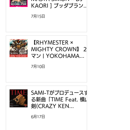
KAORI ] ブッダブランド
との青春時代・ジャマイカ
7月15日
にハマった90年代 | 女性
DJの先駆者のLIFE
【RHYMESTER ×
MIGHTY CROWN】 2
マン | YOKOHAMA
BAYHALL 30th
7月10日
Anniversary LIVE出演決
定
SAMI-Tがプロデュースす
る新曲「TIME Feat. 横山
剣(CRAZY KEN
BAND),SUMIRE」
6月17日
33Musikよりリリース