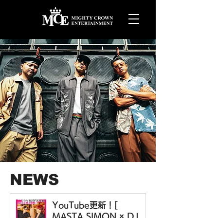
NEWS
YouTube更新！[
MASTA SIMON × DJ