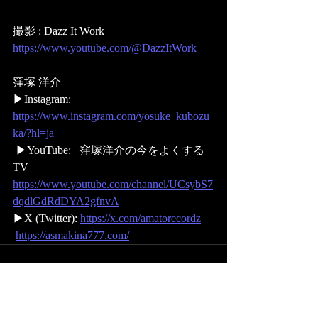
撮影 : Dazz It Work 
https://www.youtube.com/@DazzItWork
窪塚 洋介 
▶Instagram: 
https://www.instagram.com/yosuke_kubozu
ka/?hl=ja
 ▶YouTube:   窪塚洋介の今をよくする
TV 
https://www.youtube.com/channel/UCsybS7
dqdlGdRdDYA2gfnvA
▶X (Twitter): 
https://x.com/amatorecordz
https://asmakina777.com/