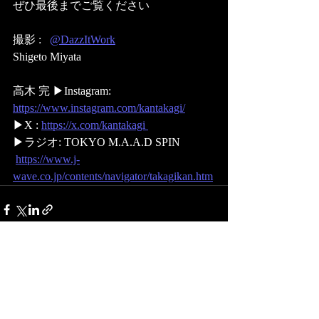
ぜひ最後までご覧ください 
撮影 :   
@DazzItWork
Shigeto Miyata 
高木 完 ▶Instagram: 
https://www.instagram.com/kantakagi/
▶X : 
https://x.com/kantakagi 
▶ラジオ: TOKYO M.A.A.D SPIN
https://www.j-
wave.co.jp/contents/navigator/takagikan.htm
最新記事
すべて表示