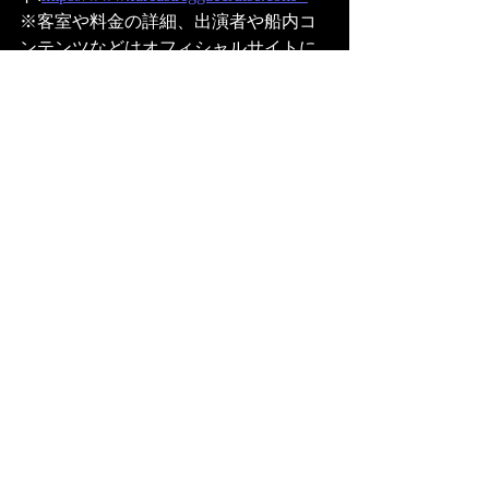
※客室や料金の詳細、出演者や船内コ
ンテンツなどはオフィシャルサイトに
て 随時発表いたします。   
主催 / イベント企画・制作:MIGHTY 
CROWN ENTERTAINMENT   
旅行企画・実施:株式会社クルーズプラ
ネット  
船会社:株式会社 MSC クルーズジャパ
ン
最新記事
すべて表示