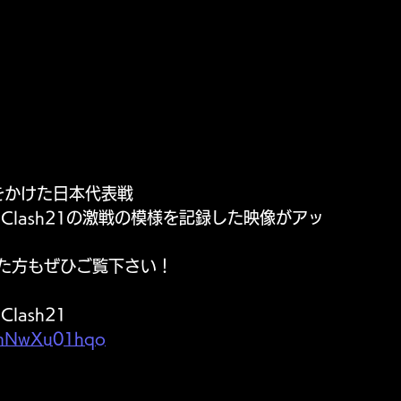
場権をかけた日本代表戦
World Clash21の激戦の模様を記録した映像がアッ
た方もぜひご覧下さい！
Clash21
VmNwXu01hqo