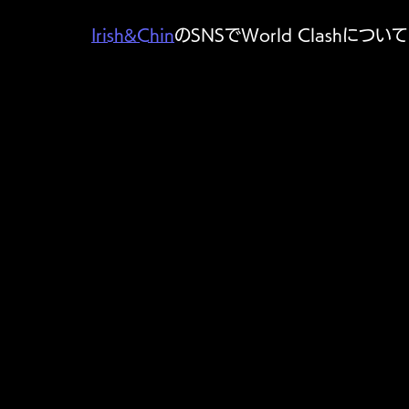
Irish&Chin
のSNSでWorld Clashに