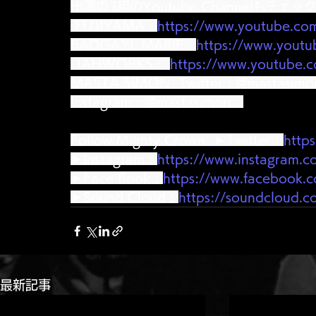
出演の3組のYoutube Channelもチェッ
 FUJIYAMA :
https://www.youtube.co
BADGAYL MARIE : 
https://www.youtu
JAHWORKS :  
https://www.youtube.c
MASTA SIMON  Twitter : @mastasimon
Instagram : @mastasimon   
Follow Mighty Crown  ►Twitter : 
http
►Instagram : 
https://www.instagram.
►Face Book : 
https://www.facebook.
►Sound Cloud : 
https://soundcloud.c
最新記事