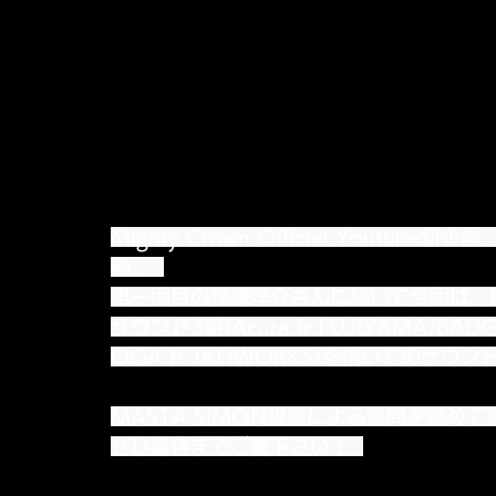
Mighty Crown Official Youtube新企画 
動。  
第一回目の窪塚洋介さんに続いて今回は、
サウンド3組(Acura fr FUJIYAMA/BADGYA
OGA fr JAHWORKS)を招いてのサ
MASTA SIMON視点による質問を含め
ぜひ最後までご覧下さい！  