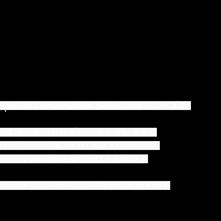
 Special Conversation Series(対談シリーズ)始
日本国内のみならず世界中でプレイする
L MARIE fr NOTORIOUS INT'L / 
ウンドトークを前編/後編に分けてお届け！
て濃い4サウンドのトークが炸裂してますので