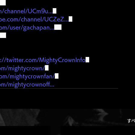
ク！
m/channel/UCm9u...
be.com/channel/UCZeZ...
om/user/gachapan...
  
s://twitter.com/MightyCrownInfo
com/mightycrown/
com/mightycrownfan/
om/mightycrownoff...
す