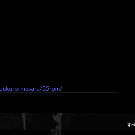
imabukuro-masaru/55rpm/
す