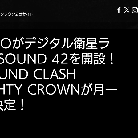
ークラウン公式サイト
VOがデジタル衛星ラ
内にSOUND 42を開設！
ND CLASH
GHTY CROWNが月一
決定！