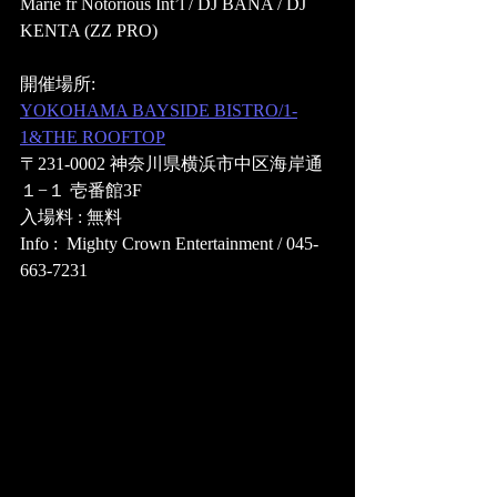
Marie fr Notorious Int’l / DJ BANA / DJ 
KENTA (ZZ PRO) 
開催場所: 
YOKOHAMA BAYSIDE BISTRO/1-
1&THE ROOFTOP
〒231-0002 神奈川県横浜市中区海岸通
１−１ 壱番館3F
入場料 : 無料
Info :  Mighty Crown Entertainment / 045-
663-7231