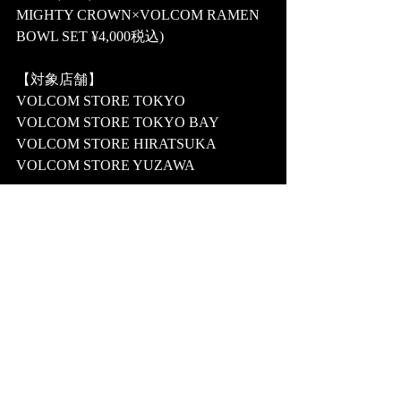
MIGHTY CROWN×VOLCOM RAMEN 
BOWL SET ¥4,000税込)
【対象店舗】
VOLCOM STORE TOKYO
VOLCOM STORE TOKYO BAY
VOLCOM STORE HIRATSUKA
VOLCOM STORE YUZAWA
【WEB STORE】
MCE PREMIUM SHOP ( 
https://mcepremiumshop.stores.jp/ )
最新記事
すべて表示