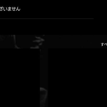
ございません
す