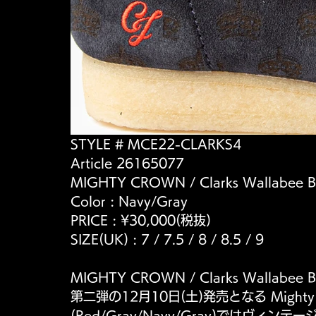
STYLE # MCE22-CLARKS4
Article 26165077
MIGHTY CROWN / Clarks Wallabee B
Color : Navy/Gray
PRICE : ¥30,000(税抜)
SIZE(UK) : 7 / 7.5 / 8 / 8.5 / 9 
MIGHTY CROWN / Clarks Wallabe
第二弾の12月10日(土)発売となる Mighty Cro
(Red/Gray/Navy/Gray)ではヴ