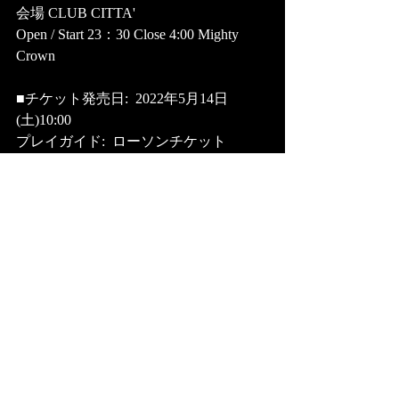
会場 CLUB CITTA' 
Open / Start 23：30 Close 4:00 Mighty 
Crown 
■チケット発売日:  2022年5月14日 
(土)10:00 
プレイガイド:  ローソンチケット　
https://l-tike.com/
大阪 　[Lコード：52215]  
川崎 　[Lコード：75515]  
川崎 　[Lコード：75515] 
お問い合わせ: Mighty Crown 
Entertainment (ask@mightycrown.com) 
オフィシャルHP: 
www.mightycrown.com
※ご来場前に必ずオフィシャルサイト
にて注意事項をご確認の上、ご来場下
さい。