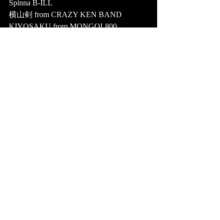
Spinna B-ILL
横山剣 from CRAZY KEN BAND　
KIYOSAKU from MONGOL800
RHYMESTER
ANARCHY
■SOUND / DJs
MIGHTY CROWN
RORY STONE LOVE from JAMAICA
MASSIVE B / HOT97 from USA
RED SPIDER
DJ Puffy from BARBADOS
NOTORIOUS INT'L from 
JAPAN/JAMAICA
FUJIYAMA SOUND
CAPTAIN-C
KING JAM
JAH WORKS
EMPEROR