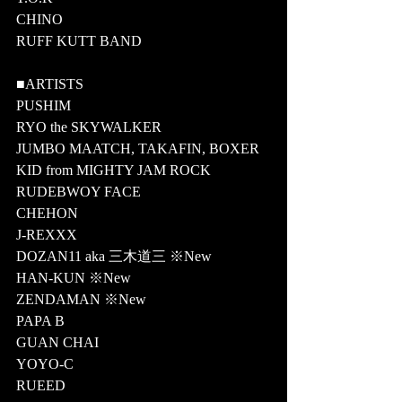
CHINO 
RUFF KUTT BAND
■ARTISTS
PUSHIM
RYO the SKYWALKER
JUMBO MAATCH, TAKAFIN, BOXER 
KID from MIGHTY JAM ROCK
RUDEBWOY FACE
CHEHON
J-REXXX
DOZAN11 aka 三木道三 ※New
HAN-KUN ※New
ZENDAMAN ※New
PAPA B
GUAN CHAI
YOYO-C
RUEED 