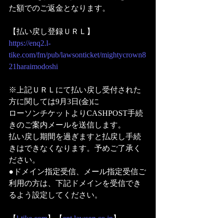
た額でのご返金となります。
【払い戻し登録ＵＲＬ】
https://enq2.l-
tike.com/fm/pub/lawsonticket/mightycrown8
21haraimodoshi
※上記ＵＲＬにて払い戻し受付された
方に関しては9月3日(金)に
ローソンチケットよりCASHPOST手続
きのご案内メールを送信します。
払い戻し期間を過ぎますと払戻し手続
きはできなくなります。予めご了承く
ださい。
●ドメイン指定受信、メール指定受信ご
利用の方は、下記ドメインを受信でき
るよう設定してください。