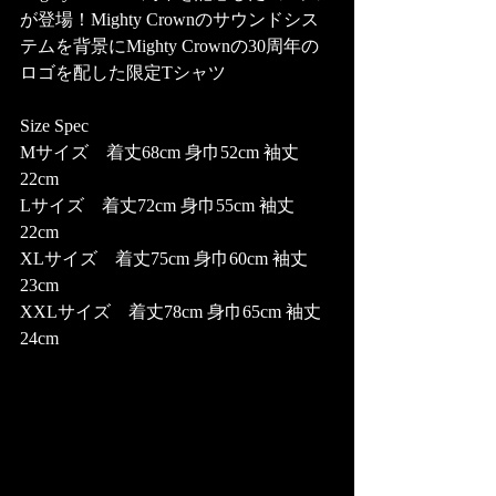
が登場！Mighty Crownのサウンドシス
テムを背景にMighty Crownの30周年の
ロゴを配した限定Tシャツ
Size Spec
Mサイズ　着丈68cm 身巾52cm 袖丈
22cm 
Lサイズ　着丈72cm 身巾55cm 袖丈
22cm 
XLサイズ　着丈75cm 身巾60cm 袖丈
23cm 
XXLサイズ　着丈78cm 身巾65cm 袖丈
24cm