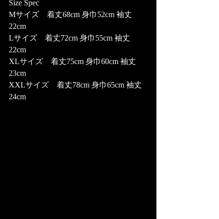
Size Spec
Mサイズ　着丈68cm 身巾52cm 袖丈
22cm 
Lサイズ　着丈72cm 身巾55cm 袖丈
22cm 
XLサイズ　着丈75cm 身巾60cm 袖丈
23cm 
XXLサイズ　着丈78cm 身巾65cm 袖丈
24cm