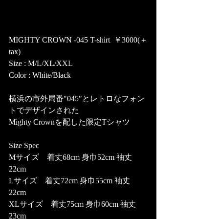
MIGHTY CROWN -045 T-shirt  ￥3000(＋
tax)
Size : M/L/XL/XXL  
Color : White/Black
横浜の市外局番"045"とレトロなフォン
トでデザインされた
Mighty Crownを配した限定Tシャツ
Size Spec
Mサイズ　着丈68cm 身巾52cm 袖丈
22cm 
Lサイズ　着丈72cm 身巾55cm 袖丈
22cm 
XLサイズ　着丈75cm 身巾60cm 袖丈
23cm 