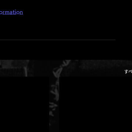
ormation
す