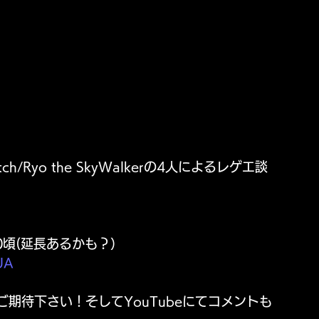
aatch/Ryo the SkyWalkerの4人によるレゲエ談
2:00頃(延長あるかも？）
UA
期待下さい！そしてYouTubeにてコメントも