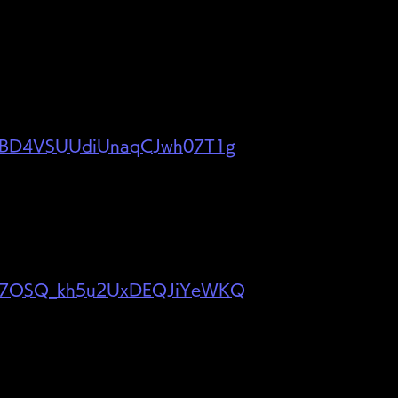
/UCBD4VSUUdiUnaqCJwh07T1g
/UC7OSQ_kh5u2UxDEQJiYeWKQ