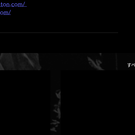
nton.com/ 
com/
す