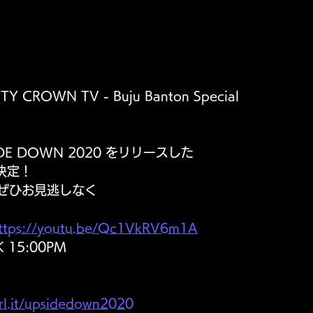
HTY CROWN TV - Buju Banton Special 
DE DOWN 2020 をリリースした
決定！
 ぜひお見逃しなく 
ttps://youtu.be/Qc1VkRV6m1A
K 15:00PM 
url.it/upsidedown2020