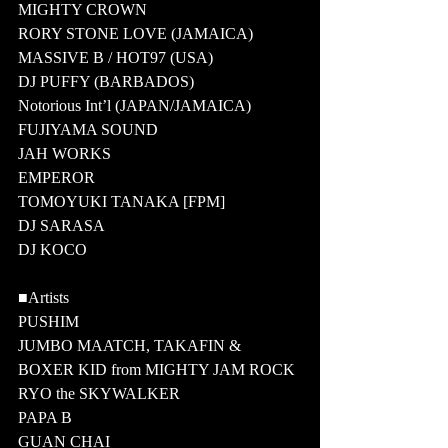
MIGHTY CROWN
RORY STONE LOVE (JAMAICA)
MASSIVE B / HOT97 (USA)
DJ PUFFY (BARBADOS)
Notorious Int’l (JAPAN/JAMAICA)
FUJIYAMA SOUND
JAH WORKS 
EMPEROR 
TOMOYUKI TANAKA [FPM]
DJ SARASA
DJ KOCO
■Artists
PUSHIM
JUMBO MAATCH, TAKAFIN & 
BOXER KID from MIGHTY JAM ROCK
RYO the SKYWALKER
PAPA B
GUAN CHAI