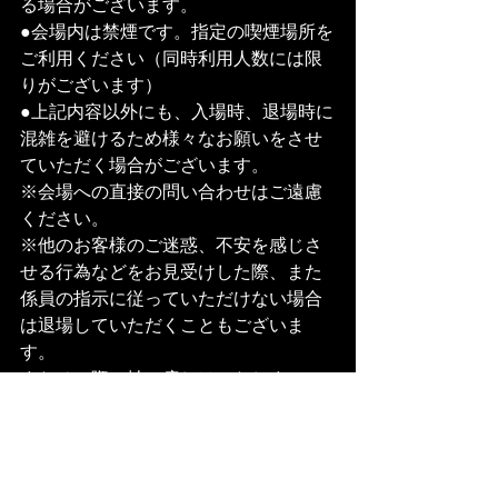
る場合がございます。
●会場内は禁煙です。指定の喫煙場所を
ご利用ください（同時利用人数には限
りがございます）
●上記内容以外にも、入場時、退場時に
混雑を避けるため様々なお願いをさせ
ていただく場合がございます。
※会場への直接の問い合わせはご遠慮
ください。
※他のお客様のご迷惑、不安を感じさ
せる行為などをお見受けした際、また
係員の指示に従っていただけない場合
は退場していただくこともございま
す。
またその際の払い戻しはいたしませ
ん。予めご了承ください。
主催 Mighty Crown Entertainment
問い合わせ先 : 0456637231 / 