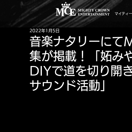
マイティ
2022年1月5日
音楽ナタリーにてMI
集が掲載！「妬み
DIYで道を切り開
サウンド活動」