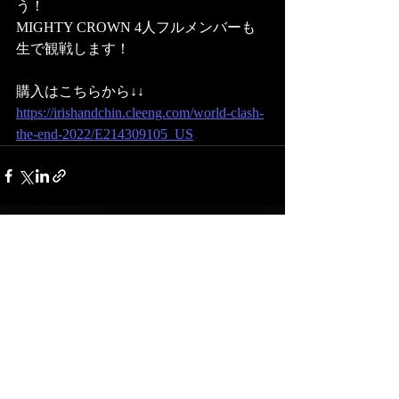
う！ 
MIGHTY CROWN 4人フルメンバーも
生で観戦します！  
購入はこちらから↓↓ 
https://irishandchin.cleeng.com/world-clash-
the-end-2022/E214309105_US
最新記事
すべて表示