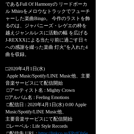
であるFull Of Harmonyの リードボーカ
ル Mhiroをメロウなトラックでフューチ
ャーした楽曲Bingo。 今作のラストを飾
るのは、ジャパニーズ・レゲエの枠を
越えジャンルレスに活動の幅 を広げる 
J-REXXXによる当たり前に過ごす日々
への感謝を綴った楽曲 灯火”を入れた4
曲を収録。 
□2020年4月1日(水)
 Apple Music/Spotify/LINE Music他、主要
音楽サービスにて配信開始 
 □アーティスト名 : Mighty Crown 
□アルバム名 : Feeling Emotions 
 □配信日 : 2020年4月1日(水) 0:00 Apple 
Music/Spotify/LINE Music他、
主要音楽サービスにて配信開始 
 □レーベル : Life Style Records
 □配信先 URL : 
https://linkco.re/FPzfQh6e