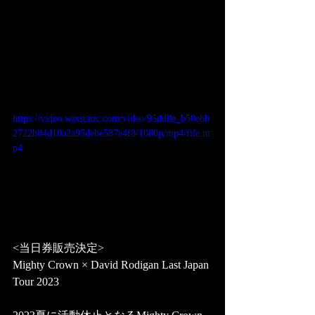
https://video.wixstatic.com/video/95dd8e_b50ebb
2722b04d10a2a95debe587e4f8/1080p/mp4/file.m
p4
<当日券販売決定>
Mighty Crown × David Rodigan Last Japan 
Tour 2023