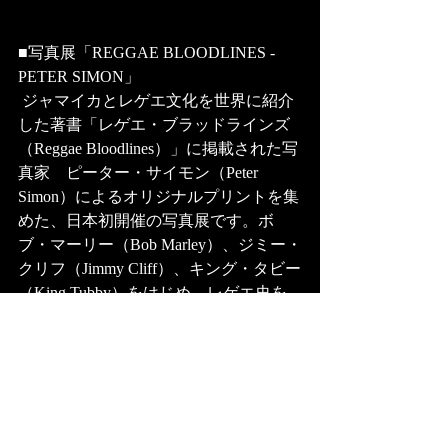
■写真展「REGGAE BLOODLINES - 
PETER SIMON」
 ジャマイカとレゲエ文化を世界に紹介
した著書「レゲエ・ブラッドラインズ
（Reggae Bloodlines）」に掲載された写
真家　ピーター・サイモン（Peter 
Simon）によるオリジナルプリントを集
めた、日本初開催の写真展です。ボ
ブ・マーリー（Bob Marley）、ジミー・
クリフ（Jimmy Cliff）、キング・タビー
（King Tubby）をはじめ、レゲエ史を
象徴するレジェンドたちの写真35点を
展示。いずれもピーター・サイモン自
身によるオリジナルプリントであり、
時代の熱量と文化の源流を現在に伝え
る貴重な記録です。