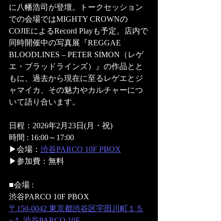
に八幡浩司が登壇。トークセッション
での会場ではMIGHTY CROWNの
COJIEによるRecord Playも予定。店内で
同時開催中の写真展『REGGAE 
BLOODLINES – PETER SIMON（レゲ
エ・ブラッドラインズ）』の作品とと
もに、過去から現在に至るレゲエとジ
ャマイカ、その魅力やカルチャーにつ
いて語り合います。
日程：2026年2月23日(月・祝)
時間 : 16:00～17:00
▶︎会場：
渋谷PARCO 10F PBOX
▶︎参加費：無料
■会場 : 
渋谷PARCO 10F PBOX 
〒150-0042 東京都渋谷区宇田川町１５
−１ 渋谷PARCO 10F